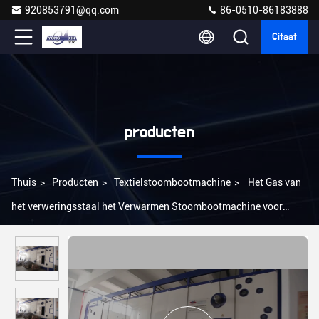
920853791@qq.com
86-0510-86183888
Citaat
producten
Thuis
>
Producten
>
Textielstoombootmachine
>
Het Gas van
het verweringsstaal het Verwarmen Stoombootmachine voor
Chemische Vezel