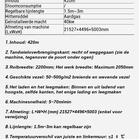
Inhoud
420m
Stoomconsumptie
/
Regelbare lijnlengte
1.5m~3m
Hittemiddel
Aardgas
Geïnstalleerde macht
40kw
Afmeting van machine
21527×4496×5003mm
(LxWxH)
1.
Inhoud: 420m
2.
Tandwieloverbrengingskant: recht of weggegaan (zie de
machine, tegenover de poort onder ogen)
3.
Rolbreedte: 2200mm; Het werk breedte: Maximum 2050mm
4.
Geschikte vezel: 50~500g/m2 breiende en wevende vezel
5.
Het laden en het leegmaken: Binnen en uit ladend van
hoogste, zelfde kanten, het enige lading en leegmaken
6.
Machinesnelheid: 5~70m/min
7.
Afmeting: L×W×H (mm) 21527×4496×5003 (enkel voor
verwijzing)
8.
Lijnlengte: 1.5m~3m kan regelbaar zijn
9.
Temperatuurverschil van juiste en linkermuur: ±1 ﹪ ℃