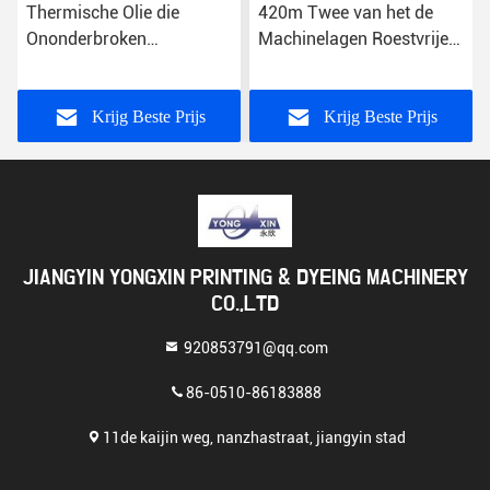
Thermische Olie die
420m Twee van het de
Ononderbroken
Machinelagen Roestvrije
Textielstoombootmachine
staal 316L van de
voor Op hoge temperatuur
Lijnstoomboot
verwarmt
Krijg Beste Prijs
Krijg Beste Prijs
JIANGYIN YONGXIN PRINTING & DYEING MACHINERY
CO.,LTD
920853791@qq.com
86-0510-86183888
11de kaijin weg, nanzhastraat, jiangyin stad