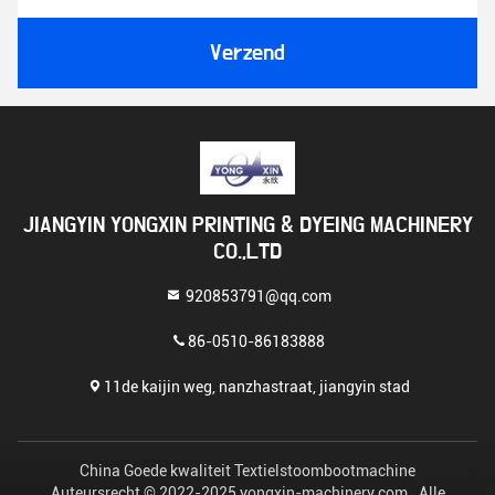
Verzend
JIANGYIN YONGXIN PRINTING & DYEING MACHINERY
CO.,LTD
920853791@qq.com
86-0510-86183888
11de kaijin weg, nanzhastraat, jiangyin stad
China Goede kwaliteit Textielstoombootmachine
Auteursrecht © 2022-2025 yongxin-machinery.com . Alle