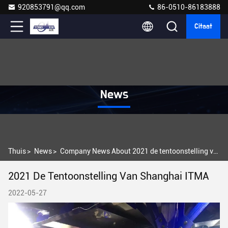
920853791@qq.com
86-0510-86183888
Citaat
News
Thuis
>
News
>
Company News About 2021 de tentoonstelling van Shanghai ITMA
2021 De Tentoonstelling Van Shanghai ITMA
2022-05-27